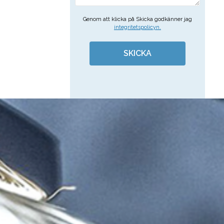
Genom att klicka på Skicka godkänner jag
integritetspolicyn.
SKICKA